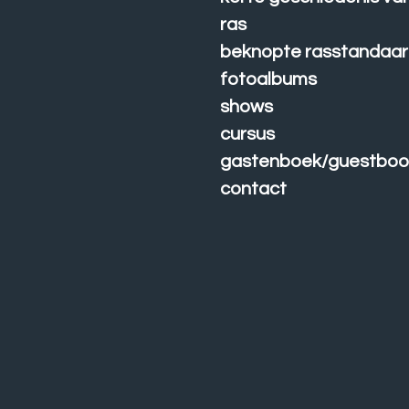
ras
beknopte rasstandaa
fotoalbums
shows
cursus
gastenboek/guestboo
contact