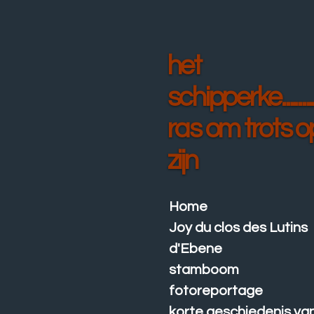
Ga
direct
naar
het
de
hoofdinhoud
schipperke.......
ras om trots o
zijn
Home
Joy du clos des Lutins
d'Ebene
stamboom
fotoreportage
korte geschiedenis va