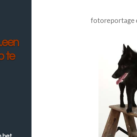
fotoreportage
..een
p te
n het