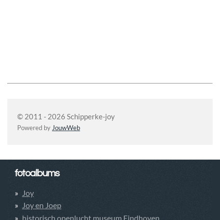
© 2011 - 2026 Schipperke-joy
Powered by
JouwWeb
fotoalbums
Joy
Joy en Joep
historisch openlucht museum Eindhoven