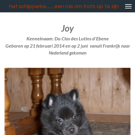
Ga
het schipperke.........een ras om trots op te zijn
direct
naar
Joy
de
hoofdinhoud
Kennelnaam: Du Clos des Lutins d'Ebene
Geboren op 21 februari 2014 en o
p 2 juni vanuit Frankrijk naar
Nederland gekomen