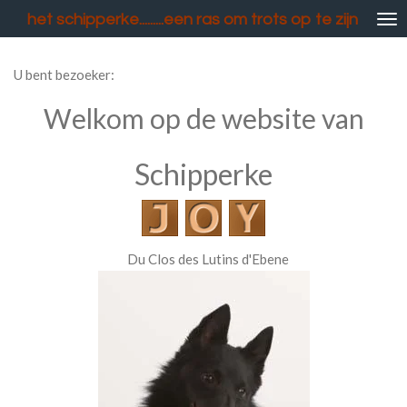
Ga
het schipperke.........een ras om trots op te zijn
direct
naar
U bent bezoeker:
de
hoofdinhoud
Welkom op de website van
Schipperke
Du Clos des Lutins d'Ebene